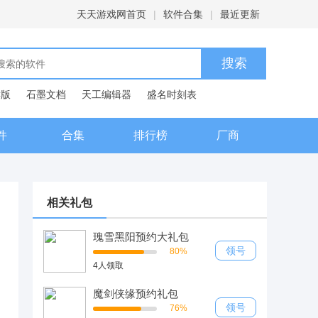
天天游戏网首页
|
软件合集
|
最近更新
C版
石墨文档
天工编辑器
盛名时刻表
典
件
合集
排行榜
厂商
相关礼包
瑰雪黑阳预约大礼包
领号
80%
4人领取
魔剑侠缘预约礼包
领号
76%