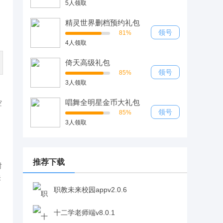
5人领取
精灵世界删档预约礼包
领号
81%
4人领取
倚天高级礼包
领号
85%
3人领取
唱舞全明星金币大礼包
空
领号
85%
3人领取
推荐下载
时
未
职教未来校园appv2.0.6
十二学老师端v8.0.1