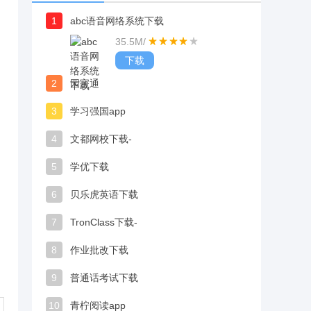
1
abc语音网络系统下载
35.5M
/
下载
2
园宝通
3
学习强国app
4
文都网校下载-
5
学优下载
6
贝乐虎英语下载
7
TronClass下载-
8
作业批改下载
9
普通话考试下载
10
青柠阅读app