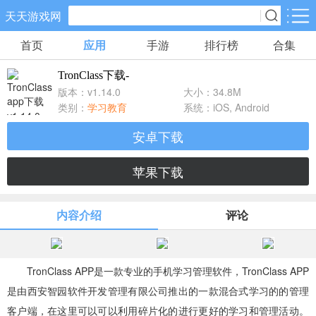
天天游戏网
首页
应用
手游
排行榜
合集
手游分类
应用分类
TronClass下载-
卡牌回合
休闲益智
角色扮演
版本：v1.14.0
大小：34.8M
71款手游
172款手游
202款手游
类别：
学习教育
系统：iOS, Android
安卓下载
棋牌游戏
飞行射击
动作格斗
0款手游
48款手游
34款手游
苹果下载
策略塔防
体育竞速
冒险解谜
内容介绍
评论
83款手游
29款手游
41款手游
模拟经营
音乐舞蹈
儿童教育
TronClass APP是一款专业的手机学习管理软件，TronClass APP
45款手游
2款手游
3款手游
是由西安智园软件开发管理有限公司推出的一款混合式学习的的管理
客户端，在这里可以可以利用碎片化的进行更好的学习和管理活动。