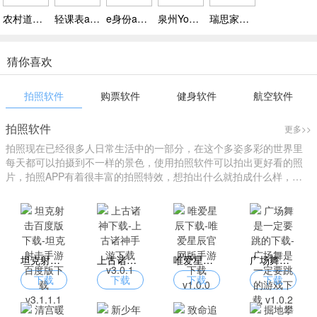
农村道路交通安全信息系统APP v1.3，打造交通管理系统
轻课表app下载 v4.1.0，轻课表手机课程表应用
e身份app下载 v1.2.4，e身份数字服务的客户端
泉州YouBike官方下载 v2.1.0，专业共享出行客户端
瑞思家家长端app下载 v2.2.4
猜你喜欢
拍照软件
购票软件
健身软件
航空软件
拍照软件
更多>>
拍照现在已经很多人日常生活中的一部分，在这个多姿多彩的世界里
每天都可以拍摄到不一样的景色，使用拍照软件可以拍出更好看的照
片，拍照APP有着很丰富的拍照特效，想拍出什么就拍成什么样，您
可以进行个性化拍照，找到自己的style，下载拍照软件就来爱东东手
游吧！
坦克射击百度版下载-坦克射击手游百度版下载 v3.1.1.1
上古诸神下载-上古诸神手游下载 v3.0.1
唯爱星辰下载-唯爱星辰官网版手游下载 v1.0.0
广场舞是一定要跳的下载-广场舞是一定要跳的游戏下载 v1.0.2
下载
下载
下载
下载