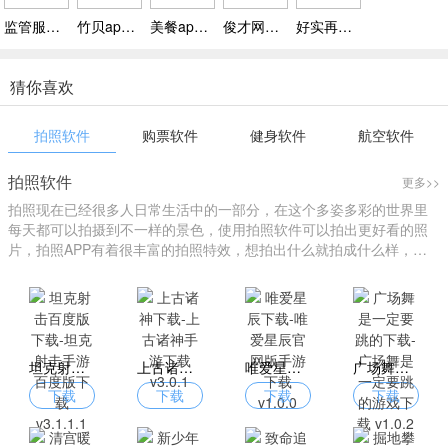
监管服务app下载 v2.2，监督监管人员亲属客户端
竹贝app下载 v1.3.3，一站式在线电商直购平台
美餐app下载 v3.0.30，为用户提供众多的美食预定服务
俊才网招聘端app下载 v2.1.13，海量的工作的生活招聘软件
好实再增客系统app下载安装 v3.2.2，分店数据看得见，资金明细清晰化
猜你喜欢
拍照软件
购票软件
健身软件
航空软件
拍照软件
更多>>
拍照现在已经很多人日常生活中的一部分，在这个多姿多彩的世界里
每天都可以拍摄到不一样的景色，使用拍照软件可以拍出更好看的照
片，拍照APP有着很丰富的拍照特效，想拍出什么就拍成什么样，您
可以进行个性化拍照，找到自己的style，下载拍照软件就来爱东东手
游吧！
坦克射击百度版下载-坦克射击手游百度版下载 v3.1.1.1
上古诸神下载-上古诸神手游下载 v3.0.1
唯爱星辰下载-唯爱星辰官网版手游下载 v1.0.0
广场舞是一定要跳的下载-广场舞是一定要跳的游戏下载 v1.0.2
下载
下载
下载
下载