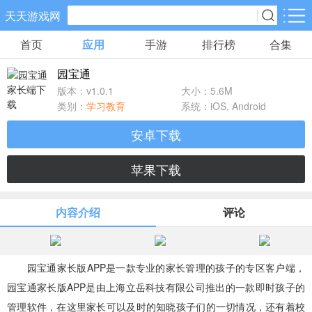
天天游戏网
首页
应用
手游
排行榜
合集
手游分类
应用分类
园宝通
卡牌回合
休闲益智
角色扮演
版本：v1.0.1
大小：5.6M
71款手游
172款手游
202款手游
类别：
学习教育
系统：iOS, Android
安卓下载
棋牌游戏
飞行射击
动作格斗
0款手游
48款手游
34款手游
苹果下载
策略塔防
体育竞速
冒险解谜
内容介绍
评论
83款手游
29款手游
41款手游
模拟经营
音乐舞蹈
儿童教育
园宝通家长版APP是一款专业的家长管理的孩子的专区客户端，
45款手游
2款手游
3款手游
园宝通家长版APP是由上海立岳科技有限公司推出的一款即时孩子的
管理软件，在这里家长可以及时的知晓孩子们的一切情况，还有着校